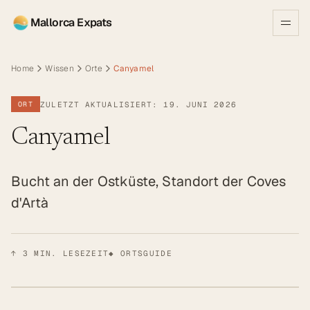
Mallorca Expats
Home
Wissen
Orte
Canyamel
ZULETZT AKTUALISIERT: 19. JUNI 2026
ORT
Canyamel
Bucht an der Ostküste, Standort der Coves
d'Artà
↑
3
MIN. LESEZEIT
◆ ORTSGUIDE