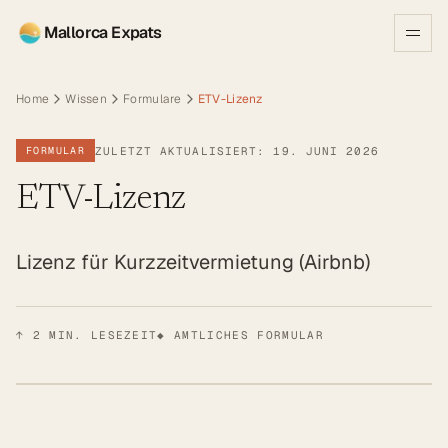
Mallorca Expats
Home
Wissen
Formulare
ETV-Lizenz
ZULETZT AKTUALISIERT: 19. JUNI 2026
FORMULAR
ETV-Lizenz
Lizenz für Kurzzeitvermietung (Airbnb)
↑
2
MIN. LESEZEIT
◆ AMTLICHES FORMULAR