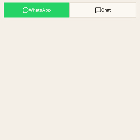
WhatsApp
Chat
Mallorca Expats
COMMUNITY · MAPS · WISSEN · EST. 2023
Community, Maps und Wissen für deinen Weg nach
Mallorca. Mit Liebe aus Artà.
OK