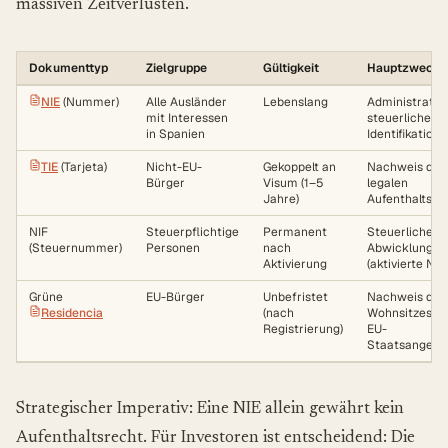
massiven Zeitverlusten.
Dokumenttyp
Zielgruppe
Gültigkeit
Hauptzweck
NIE
(Nummer)
Alle Ausländer
Lebenslang
Administrativ
mit Interessen
steuerliche
in Spanien
Identifikation
TIE
(Tarjeta)
Nicht-EU-
Gekoppelt an
Nachweis des
Bürger
Visum (1–5
legalen
Jahre)
Aufenthaltsst
NIF
Steuerpflichtige
Permanent
Steuerliche
(Steuernummer)
Personen
nach
Abwicklung
Aktivierung
(aktivierte NIE)
Grüne
EU-Bürger
Unbefristet
Nachweis des
Residencia
(nach
Wohnsitzes fü
Registrierung)
EU-
Staatsangehö
Strategischer Imperativ: Eine NIE allein gewährt kein
Aufenthaltsrecht. Für Investoren ist entscheidend: Die