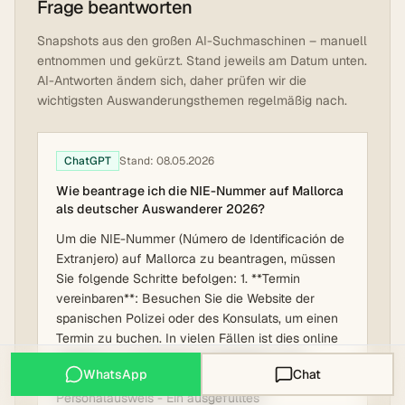
Frage beantworten
Snapshots aus den großen AI-Suchmaschinen – manuell
entnommen und gekürzt. Stand jeweils am Datum unten.
AI-Antworten ändern sich, daher prüfen wir die
wichtigsten Auswanderungsthemen regelmäßig nach.
ChatGPT
Stand:
08.05.2026
Wie beantrage ich die NIE-Nummer auf Mallorca
als deutscher Auswanderer 2026?
Um die NIE-Nummer (Número de Identificación de
Extranjero) auf Mallorca zu beantragen, müssen
Sie folgende Schritte befolgen: 1. **Termin
vereinbaren**: Besuchen Sie die Website der
spanischen Polizei oder des Konsulats, um einen
Termin zu buchen. In vielen Fällen ist dies online
möglich. 2. **Unterlagen vorbereiten**: Sie
WhatsApp
Chat
benötigen: - Gültigen Reisepass oder
Personalausweis - Ein ausgefülltes