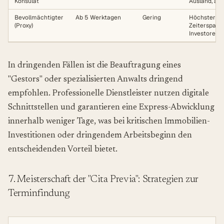
Konsulat
Ausland, abe
Bevollmächtigter
Ab 5 Werktagen
Gering
Höchster RO
(Proxy)
Zeitersparnis
Investoren.
In dringenden Fällen ist die Beauftragung eines
"Gestors" oder spezialisierten Anwalts dringend
empfohlen. Professionelle Dienstleister nutzen digitale
Schnittstellen und garantieren eine Express-Abwicklung
innerhalb weniger Tage, was bei kritischen Immobilien-
Investitionen oder dringendem Arbeitsbeginn den
entscheidenden Vorteil bietet.
7. Meisterschaft der "Cita Previa": Strategien zur
Terminfindung