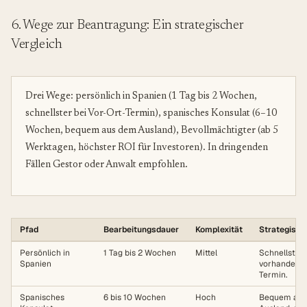
6. Wege zur Beantragung: Ein strategischer
Vergleich
Drei Wege: persönlich in Spanien (1 Tag bis 2 Wochen,
schnellster bei Vor-Ort-Termin), spanisches Konsulat (6–10
Wochen, bequem aus dem Ausland), Bevollmächtigter (ab 5
Werktagen, höchster ROI für Investoren). In dringenden
Fällen Gestor oder Anwalt empfohlen.
Pfad
Bearbeitungsdauer
Komplexität
Strategisc
Persönlich in
1 Tag bis 2 Wochen
Mittel
Schnellster
Spanien
vorhandene
Termin.
Spanisches
6 bis 10 Wochen
Hoch
Bequem aus