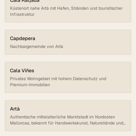
Cala Ratjada
Küstenort nahe Artà mit Hafen, Stränden und touristischer
Infrastruktur
Capdepera
Nachbargemeinde von Artà
Cala Viñes
Privates Wohngebiet mit hohem Datenschutz und
Premium-Immobilien
Artà
Authentische mittelalterliche Marktstadt im Nordosten
Mallorcas, bekannt für Handwerkskunst, Naturstrände und
ruhige Lebensweise. 15 Minuten vom Meer entfernt,
umgeben von Bergen und Llevant Natural Park