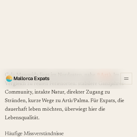
Immobilienpreise
Höher an erster
Moderater, gute
Meereslinie
Preis-Leistung
Zielgruppe
Kurzurlaub
Auswanderer,
Familien,
Ruhesuchende
Cala Mesquida im Kontext von Mallorca
Cala Mesquida liegt im Nordosten, nahe
Artà
. Im
Vergleich zu reinen Ferienorten: stabilere Ganzjahres-
Community, intakte Natur, direkter Zugang zu
Stränden, kurze Wege zu Artà/Palma. Für Expats, die
dauerhaft leben möchten, überwiegt hier die
Lebensqualität.
Häufige Missverständnisse