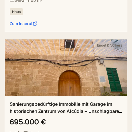
3
2
125
m²
Haus
Zum Inserat
Engel & Völkers
Sanierungsbedürftige Immobilie mit Garage im
historischen Zentrum von Alcúdia – Unschlagbare
Lage un
695.000 €