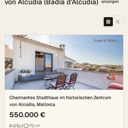
von Alcúdia (Badia d'Alcúdia)
anzeigen
Engel & Völkers
Charmantes Stadthaus im historischen Zentrum
von Alcúdia, Mallorca
550.000 €
2
2
170
m²