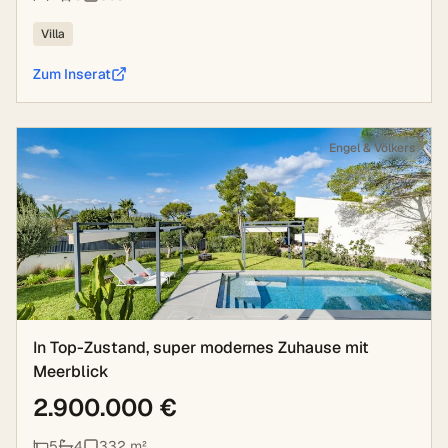
Villa
Zum Inserat
Engel & Völkers
In Top-Zustand, super modernes Zuhause mit
Meerblick
2.900.000 €
5
4
332
m²