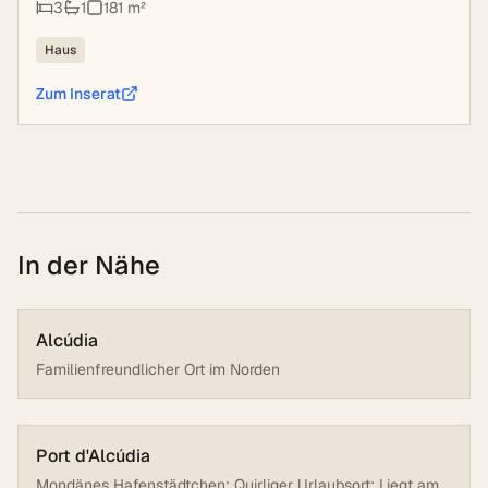
3
1
181
m²
Haus
Zum Inserat
In der Nähe
Alcúdia
Familienfreundlicher Ort im Norden
Port d'Alcúdia
Mondänes Hafenstädtchen; Quirliger Urlaubsort; Liegt am