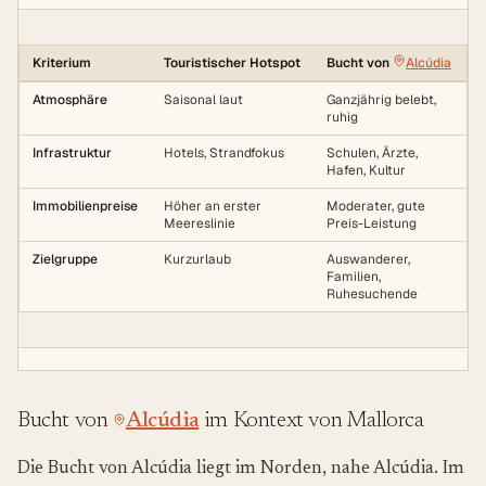
Kriterium
Touristischer Hotspot
Bucht von
Alcúdia
Atmosphäre
Saisonal laut
Ganzjährig belebt,
ruhig
Infrastruktur
Hotels, Strandfokus
Schulen, Ärzte,
Hafen, Kultur
Immobilienpreise
Höher an erster
Moderater, gute
Meereslinie
Preis-Leistung
Zielgruppe
Kurzurlaub
Auswanderer,
Familien,
Ruhesuchende
Bucht von
Alcúdia
im Kontext von Mallorca
Die Bucht von Alcúdia liegt im Norden, nahe Alcúdia. Im