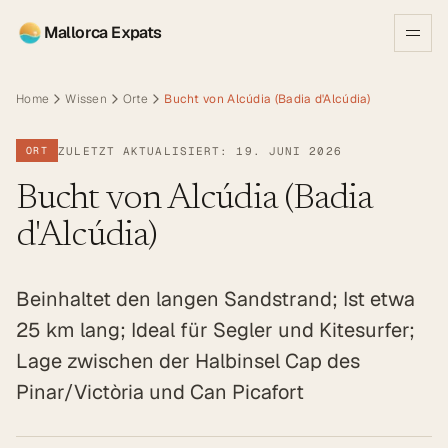
Mallorca Expats
Home
Wissen
Orte
Bucht von Alcúdia (Badia d'Alcúdia)
ZULETZT AKTUALISIERT: 19. JUNI 2026
ORT
Bucht von Alcúdia (Badia
d'Alcúdia)
Beinhaltet den langen Sandstrand; Ist etwa
25 km lang; Ideal für Segler und Kitesurfer;
Lage zwischen der Halbinsel Cap des
Pinar/Victòria und Can Picafort