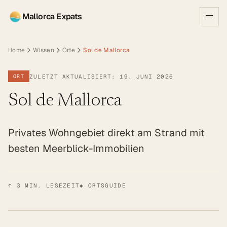
Mallorca Expats
Home
Wissen
Orte
Sol de Mallorca
ZULETZT AKTUALISIERT: 19. JUNI 2026
ORT
Sol de Mallorca
Privates Wohngebiet direkt am Strand mit
besten Meerblick-Immobilien
↑
3
MIN. LESEZEIT
◆ ORTSGUIDE