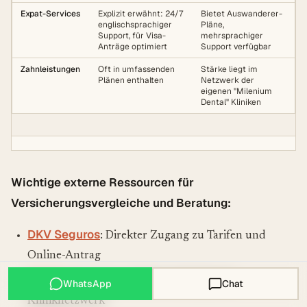
Expat-Services
Explizit erwähnt: 24/7
Bietet Auswanderer-
englischsprachiger
Pläne,
Support, für Visa-
mehrsprachiger
Anträge optimiert
Support verfügbar
Zahnleistungen
Oft in umfassenden
Stärke liegt im
Plänen enthalten
Netzwerk der
eigenen "Milenium
Dental" Kliniken
Wichtige externe Ressourcen für
Versicherungsvergleiche und Beratung:
DKV Seguros
: Direkter Zugang zu Tarifen und
Online-Antrag
Sanitas
: Premium-Anbieter mit eigenem
WhatsApp
Chat
Kliniknetzwerk