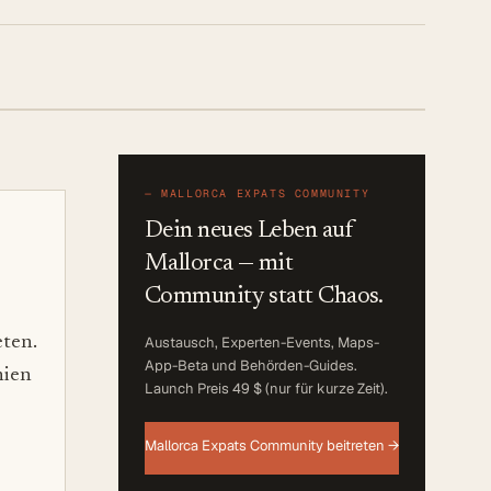
—
MALLORCA EXPATS COMMUNITY
Dein neues Leben auf
Mallorca — mit
Community statt Chaos.
eten.
Austausch, Experten-Events, Maps-
App-Beta und Behörden-Guides.
nien
Launch Preis 49 $ (nur für kurze Zeit)
.
Mallorca Expats Community beitreten →