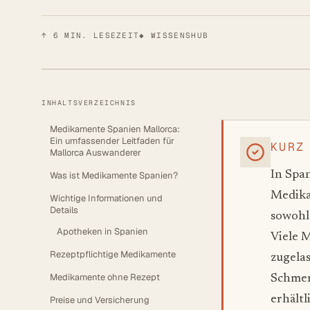
↑
6
MIN. LESEZEIT
◆ WISSENSHUB
INHALTSVERZEICHNIS
Medikamente Spanien Mallorca:
Ein umfassender Leitfaden für
KURZ
Mallorca Auswanderer
In Span
Was ist Medikamente Spanien?
Medika
Wichtige Informationen und
Details
sowohl
Apotheken in Spanien
Viele 
Rezeptpflichtige Medikamente
zugela
Medikamente ohne Rezept
Schmer
erhältl
Preise und Versicherung