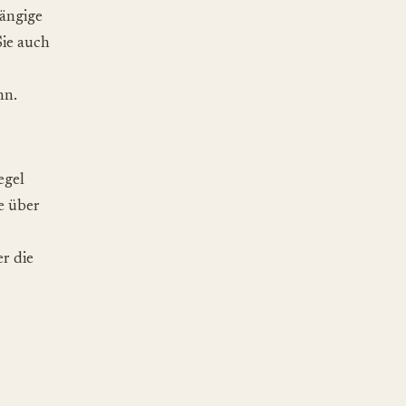
gängige
ie auch
nn.
egel
e über
er die