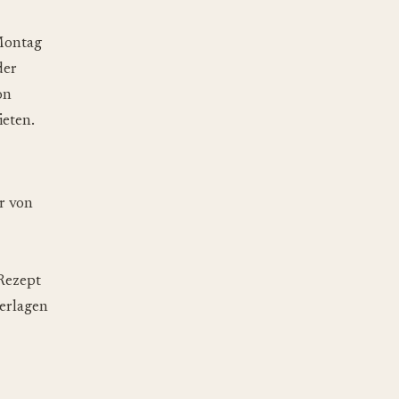
 Montag
der
on
ieten.
r von
 Rezept
terlagen