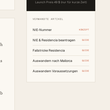
Launch Preis 49 $ (nur für kurze Zeit)
VERWANDTE ARTIKEL
NIE-Nummer
KONZEPT
NIE & Residencia beantragen
GUIDE
ch
Fallstricke Residencia
GUIDE
Auswandern nach Mallorca
as
GUIDE
Auswandern Voraussetzungen
GUIDE
lb