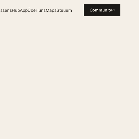
issensHub
App
Über uns
Maps
Steuern
Community
↗