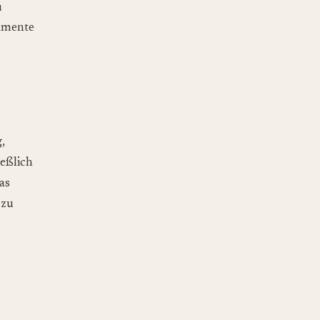
u
kamente
,
eßlich
as
 zu