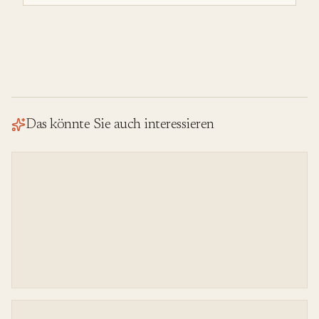
Dienstleistungen und Schutz vor hohen
Gesundheitskosten zu gewährleisten. Es gibt sowohl
staatliche als auch private Optionen, die auf die
individuellen Bedürfnisse der Versicherten
zugeschnitten sind.
Das könnte Sie auch interessieren