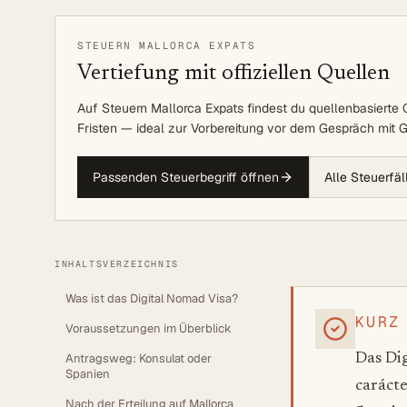
STEUERN MALLORCA EXPATS
Vertiefung mit offiziellen Quellen
Auf Steuern Mallorca Expats findest du quellenbasierte G
Fristen — ideal zur Vorbereitung vor dem Gespräch mit G
Passenden Steuerbegriff öffnen
Alle Steuerfä
INHALTSVERZEICHNIS
Was ist das Digital Nomad Visa?
KURZ
Voraussetzungen im Überblick
Antragsweg: Konsulat oder
Das Dig
Spanien
carácte
Nach der Erteilung auf Mallorca