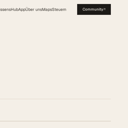
issensHub
App
Über uns
Maps
Steuern
Community
↗