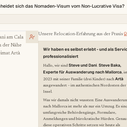
cheidet sich das Nomaden-Visum vom Non-Lucrative Visa?
Unsere Relocation-Erfahrung aus der Praxis
ani am Cala
n der Nähe
Wir haben es selbst erlebt - und als Servi
imat Artà
professionalisiert
Steve und Dani
Steve Baka,
Hallo, wir sind
.
Experte für Auswanderung nach Mallorca
, is
Artà
2023 mit seiner Familie (drei Kinder) nach
ausgewandert – im authentischen Nordosten der
Insel.
Was wir damals nicht wussten: Eine Auswanderu
nach Mallorca ist mehr als nur ein Umzug. Es sin
umfangreiche Behördengänge, Formulare,
Anmeldungen und bürokratische Hürden. Genau
diese operativen Schritte setzen wir heute als