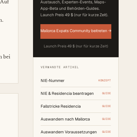
 Auf
Austausch, Experten-Events, Maps-
App-Beta und Behörden-Guides.
Launch Preis 49 $ (nur für kurze Zeit)
.
n.
Mallorca Expats Community beitreten →
Launch Preis 49 $ (nur für kurze Zeit)
n bei
VERWANDTE ARTIKEL
NIE-Nummer
KONZEPT
NIE & Residencia beantragen
GUIDE
Fallstricke Residencia
GUIDE
Auswandern nach Mallorca
GUIDE
Auswandern Voraussetzungen
GUIDE