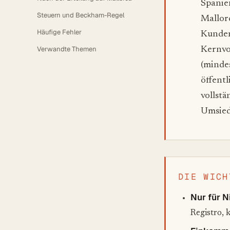
Spanie
Steuern und Beckham-Regel
Mallor
Häufige Fehler
Kunden
Verwandte Themen
Kernvo
(minde
öffentl
vollst
Umsied
DIE WICH
Nur für N
Registro,