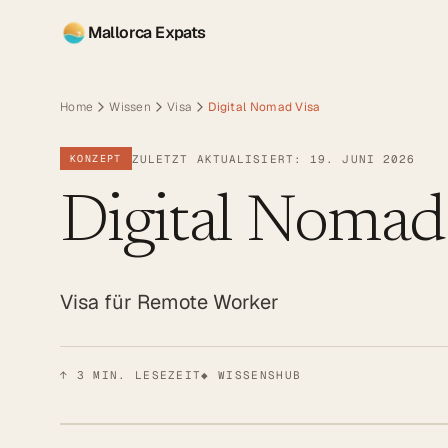
Mallorca Expats
Home
Wissen
Visa
Digital Nomad Visa
ZULETZT AKTUALISIERT: 19. JUNI 2026
KONZEPT
Digital Nomad
Visa für Remote Worker
↑
3
MIN. LESEZEIT
◆ WISSENSHUB