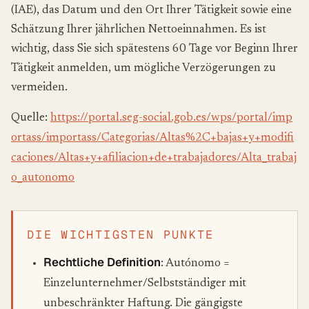
(IAE), das Datum und den Ort Ihrer Tätigkeit sowie eine
Schätzung Ihrer jährlichen Nettoeinnahmen. Es ist
wichtig, dass Sie sich spätestens 60 Tage vor Beginn Ihrer
Tätigkeit anmelden, um mögliche Verzögerungen zu
vermeiden.
Quelle:
https://portal.seg-social.gob.es/wps/portal/imp
ortass/importass/Categorias/Altas%2C+bajas+y+modifi
caciones/Altas+y+afiliacion+de+trabajadores/Alta_trabaj
o_autonomo
DIE WICHTIGSTEN PUNKTE
Rechtliche Definition
: Autónomo =
Einzelunternehmer/Selbstständiger mit
unbeschränkter Haftung. Die gängigste