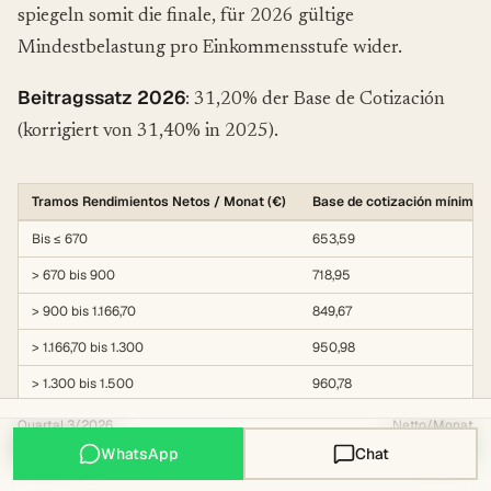
spiegeln somit die finale, für 2026 gültige
Mindestbelastung pro Einkommensstufe wider.
Beitragssatz 2026
: 31,20% der Base de Cotización
(korrigiert von 31,40% in 2025).
Tramos Rendimientos Netos / Monat (€)
Base de cotización mínima 
Bis ≤ 670
653,59
> 670 bis 900
718,95
> 900 bis 1.166,70
849,67
> 1.166,70 bis 1.300
950,98
> 1.300 bis 1.500
960,78
> 1.500 bis 1.700
960,78
Quartal
3
/
2026
Netto/Monat
240
€
-80
€
WhatsApp
Chat
> 1.700 bis 1.850
1.143,79