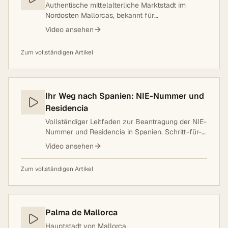
Authentische mittelalterliche Marktstadt im
Nordosten Mallorcas, bekannt für
Handwerkskunst, Naturstrände und ruhige
Video ansehen
Lebensweise. 15 Minuten vom Meer entfernt,
umgeben von Bergen und Llevant Natural Park
Zum vollständigen Artikel
Ihr Weg nach Spanien: NIE-Nummer und
Residencia
Vollständiger Leitfaden zur Beantragung der NIE-
Nummer und Residencia in Spanien. Schritt-für-
Schritt Anleitung mit allen notwendigen
Video ansehen
Dokumenten, Formularen und praktischen Tipps
für EU-Bürger.
Zum vollständigen Artikel
Palma de Mallorca
Hauptstadt von Mallorca