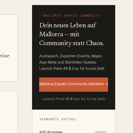
—
MALLORCA EXPATS COMMUNITY
Dein neues Leben auf
Mallorca — mit
Community statt Chaos.
eine
Austausch, Experten-Events, Maps-
App-Beta und Behörden-Guides.
Launch Preis 49 $ (nur für kurze Zeit)
.
Mallorca Expats Community beitreten →
Launch Preis 49 $ (nur für kurze Zeit)
VERWANDTE ARTIKEL
NIE-Nummer
KONZEPT