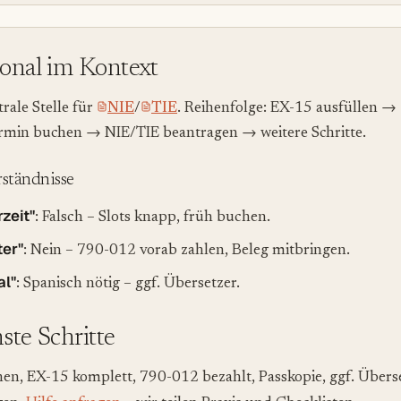
ional im Kontext
ntrale Stelle für
NIE
/
TIE
. Reihenfolge: EX-15 ausfüllen →
rmin buchen → NIE/TIE beantragen → weitere Schritte.
ständnisse
zeit"
: Falsch – Slots knapp, früh buchen.
er"
: Nein – 790-012 vorab zahlen, Beleg mitbringen.
al"
: Spanisch nötig – ggf. Übersetzer.
hste Schritte
en, EX-15 komplett, 790-012 bezahlt, Passkopie, ggf. Überse