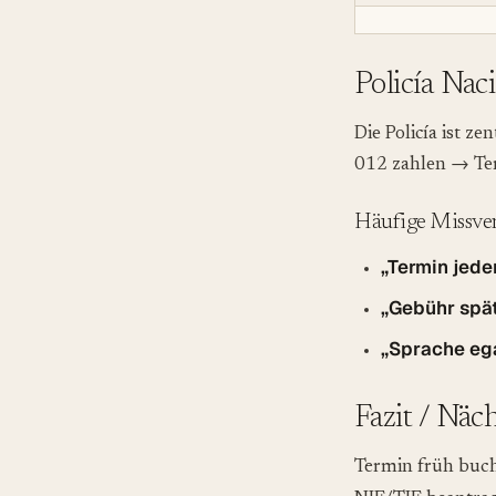
Policía Nac
Die Policía ist ze
012 zahlen → Te
Häufige Missver
„Termin jeder
„Gebühr spät
„Sprache eg
Fazit / Näc
Termin früh buch