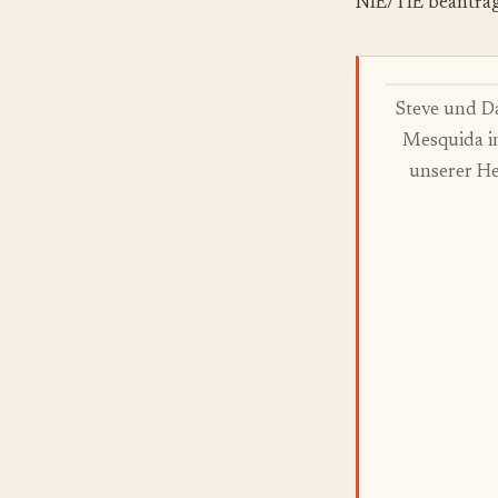
NIE/TIE beantra
Steve und D
Mesquida i
unserer He