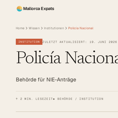
Mallorca Expats
Home
Wissen
Institutionen
Policía Nacional
ZULETZT AKTUALISIERT: 19. JUNI 2026
INSTITUTION
Policía Nacion
Behörde für NIE-Anträge
↑
2
MIN. LESEZEIT
◆ BEHÖRDE / INSTITUTION