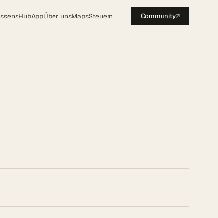
issensHub
App
Über uns
Maps
Steuern
Community
↗