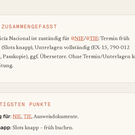
 ZUSAMMENGEFASST
icía Nacional ist zuständig für
NIE
/
TIE
: Termin früh
(Slots knapp), Unterlagen vollständig (EX-15, 790-012
, Passkopie), ggf. Übersetzer. Ohne Termin/Unterlagen k
itung.
TIGSTEN PUNKTE
 für
:
NIE
,
TIE
, Ausweisdokumente.
napp
: Slots knapp – früh buchen.