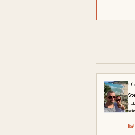
Üb
St
Rel
sei
L