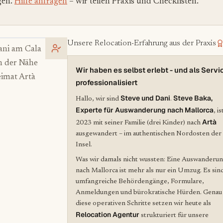
gen.
Hilfe anfragen
– wir teilen Praxis und Checklisten.
Unsere Relocation-Erfahrung aus der Praxis
ani am Cala
n der Nähe
Wir haben es selbst erlebt - und als Servi
imat Artà
professionalisiert
Steve und Dani
Steve Baka,
Hallo, wir sind
.
Experte für Auswanderung nach Mallorca
, is
Artà
2023 mit seiner Familie (drei Kinder) nach
ausgewandert – im authentischen Nordosten der
Insel.
Was wir damals nicht wussten: Eine Auswanderu
nach Mallorca ist mehr als nur ein Umzug. Es sin
umfangreiche Behördengänge, Formulare,
Anmeldungen und bürokratische Hürden. Genau
diese operativen Schritte setzen wir heute als
Relocation Agentur
strukturiert für unsere