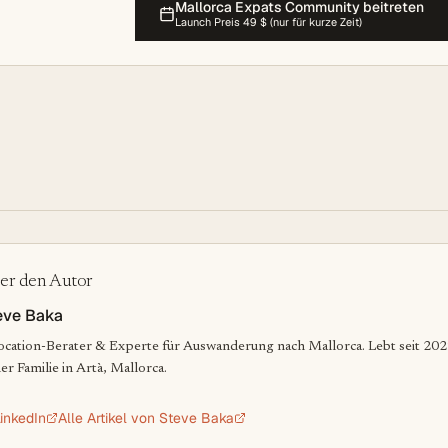
Mallorca Expats Community beitreten
Launch Preis 49 $ (nur für kurze Zeit)
er den Autor
eve Baka
ocation-Berater & Experte für Auswanderung nach Mallorca. Lebt seit 202
ner Familie in Artà, Mallorca.
inkedIn
Alle Artikel von
Steve Baka