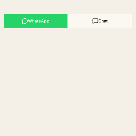
WhatsApp
Chat
Mallorca Expats
COMMUNITY · MAPS · WISSEN · EST. 2023
Community, Maps und Wissen für deinen Weg nach
Mallorca. Mit Liebe aus Artà.