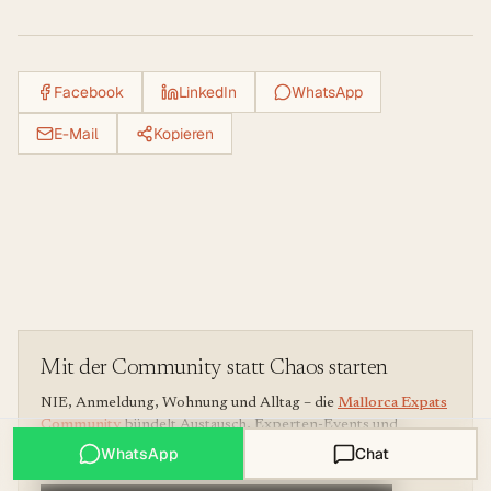
Facebook
LinkedIn
WhatsApp
E-Mail
Kopieren
Mit der Community statt Chaos starten
NIE, Anmeldung, Wohnung und Alltag – die
Mallorca Expats
Community
bündelt Austausch, Experten-Events und
Anleitungen. Launch Preis nur für kurze Zeit.
WhatsApp
Chat