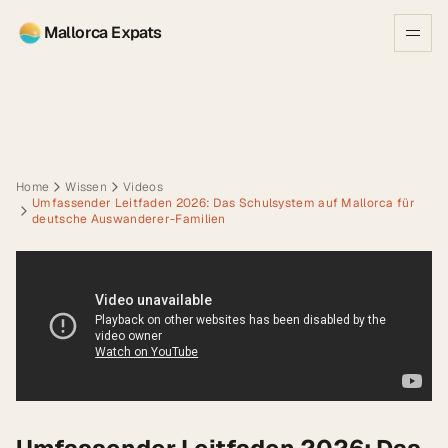
Mallorca Expats
Home
Wissen
Videos
Umfassender Leitfaden 2026: Das Schulsystem auf Mallorca für
deutsche Auswanderer-Familien