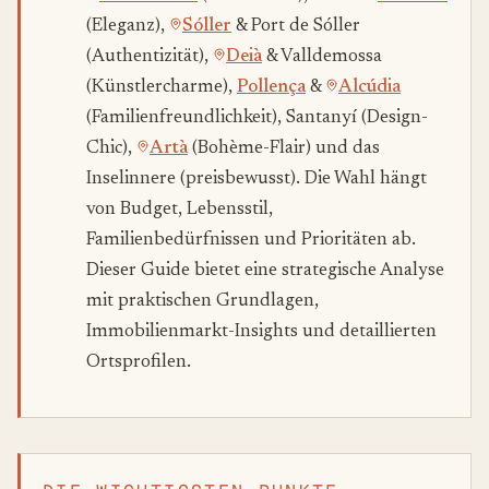
(Eleganz),
Sóller
& Port de Sóller
(Authentizität),
Deià
& Valldemossa
(Künstlercharme),
Pollença
&
Alcúdia
(Familienfreundlichkeit), Santanyí (Design-
Chic),
Artà
(Bohème-Flair) und das
Inselinnere (preisbewusst). Die Wahl hängt
von Budget, Lebensstil,
Familienbedürfnissen und Prioritäten ab.
Dieser Guide bietet eine strategische Analyse
mit praktischen Grundlagen,
Immobilienmarkt-Insights und detaillierten
Ortsprofilen.