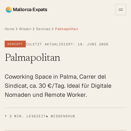
Mallorca Expats
Home
Wissen
Services
Palmapolitan
ZULETZT AKTUALISIERT: 19. JUNI 2026
KONZEPT
Palmapolitan
Coworking Space in Palma, Carrer del
Sindicat, ca. 30 €/Tag. Ideal für Digitale
Nomaden und Remote Worker.
↑
2
MIN. LESEZEIT
◆ WISSENSHUB