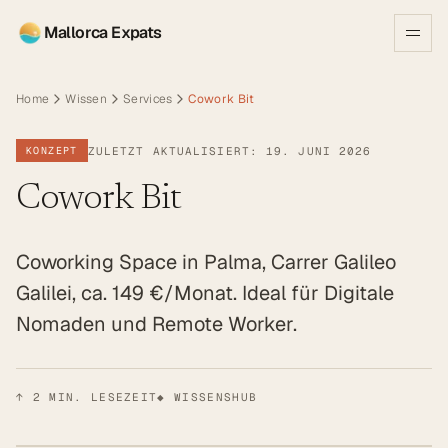
Mallorca Expats
Home
Wissen
Services
Cowork Bit
ZULETZT AKTUALISIERT: 19. JUNI 2026
KONZEPT
Cowork Bit
Coworking Space in Palma, Carrer Galileo
Galilei, ca. 149 €/Monat. Ideal für Digitale
Nomaden und Remote Worker.
↑
2
MIN. LESEZEIT
◆ WISSENSHUB