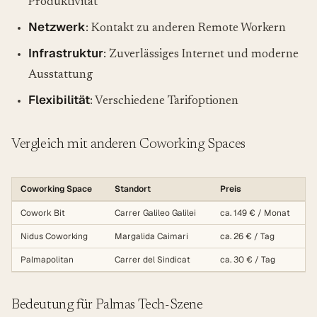
Produktivität
Netzwerk
: Kontakt zu anderen Remote Workern
Infrastruktur
: Zuverlässiges Internet und moderne
Ausstattung
Flexibilität
: Verschiedene Tarifoptionen
Vergleich mit anderen Coworking Spaces
Coworking Space
Standort
Preis
Cowork Bit
Carrer Galileo Galilei
ca. 149 € / Monat
Nidus Coworking
Margalida Caimari
ca. 26 € / Tag
Palmapolitan
Carrer del Sindicat
ca. 30 € / Tag
Bedeutung für Palmas Tech-Szene