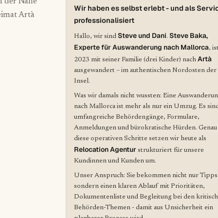
n der Nähe
Wir haben es selbst erlebt - und als Servi
imat Artà
professionalisiert
Steve und Dani
Steve Baka,
Hallo, wir sind
.
Experte für Auswanderung nach Mallorca
, is
Artà
2023 mit seiner Familie (drei Kinder) nach
ausgewandert – im authentischen Nordosten der
Insel.
Was wir damals nicht wussten: Eine Auswanderu
nach Mallorca ist mehr als nur ein Umzug. Es sin
umfangreiche Behördengänge, Formulare,
Anmeldungen und bürokratische Hürden. Genau
diese operativen Schritte setzen wir heute als
Relocation Agentur
strukturiert für unsere
Kundinnen und Kunden um.
Unser Anspruch: Sie bekommen nicht nur Tipps
sondern einen klaren Ablauf mit Prioritäten,
Dokumentenliste und Begleitung bei den kritisc
Behörden-Themen - damit aus Unsicherheit ein