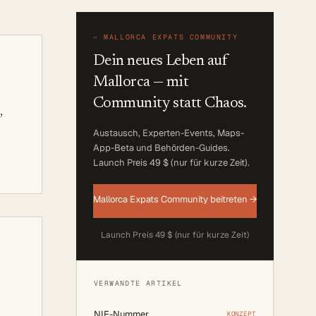
—
MALLORCA EXPATS COMMUNITY
Dein neues Leben auf
Mallorca — mit
Community statt Chaos.
,
Austausch, Experten-Events, Maps-
App-Beta und Behörden-Guides.
Launch Preis 49 $ (nur für kurze Zeit)
.
Mallorca Expats Community beitreten →
Launch Preis 49 $ (nur für kurze Zeit)
VERWANDTE ARTIKEL
NIE-Nummer
KONZEPT