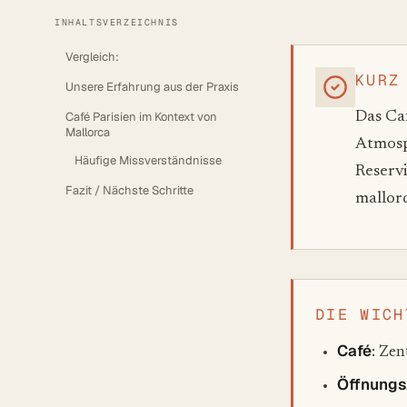
INHALTSVERZEICHNIS
Vergleich:
KURZ
Unsere Erfahrung aus der Praxis
Café Parisien im Kontext von
Das Caf
Mallorca
Atmosp
Häufige Missverständnisse
Reservi
Fazit / Nächste Schritte
mallor
DIE WICH
Café
: Zen
Öffnungs