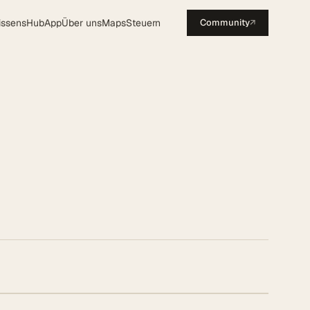
issensHub
App
Über uns
Maps
Steuern
Community
↗