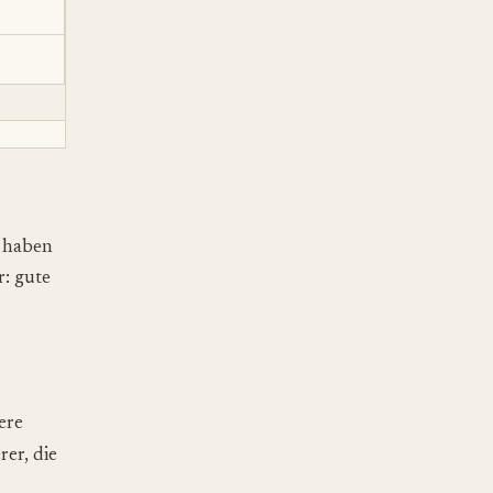
 haben
r: gute
ere
er, die