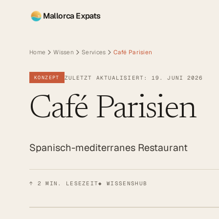
Mallorca Expats
Home
Wissen
Services
Café Parisien
ZULETZT AKTUALISIERT: 19. JUNI 2026
KONZEPT
Café Parisien
Spanisch-mediterranes Restaurant
↑
2
MIN. LESEZEIT
◆ WISSENSHUB