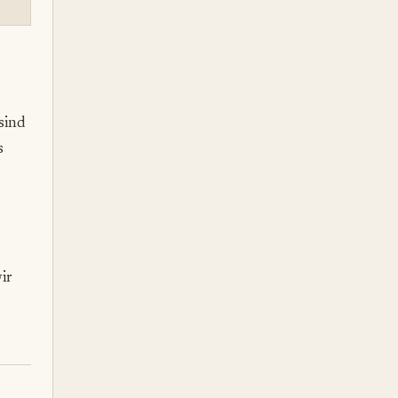
sind
s
ir