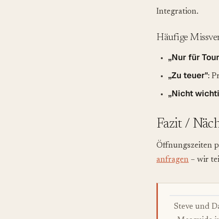
Integration.
Häufige Missver
„Nur für Tour
„Zu teuer"
: P
„Nicht wicht
Fazit / Näc
Öffnungszeiten p
anfragen
– wir te
Steve und D