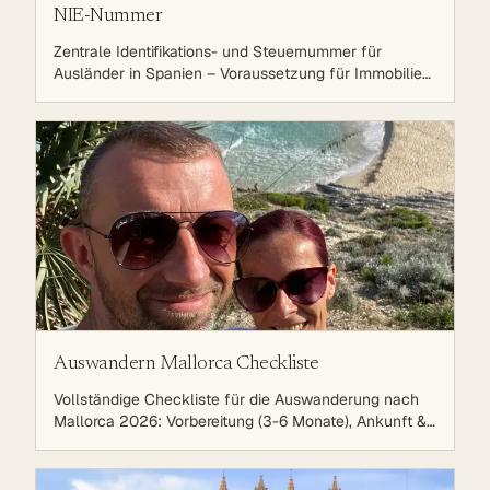
NIE-Nummer
Zentrale Identifikations- und Steuernummer für
Ausländer in Spanien – Voraussetzung für Immobilien,
Bank, Verträge und viele Behördengänge.
Auswandern Mallorca Checkliste
Vollständige Checkliste für die Auswanderung nach
Mallorca 2026: Vorbereitung (3-6 Monate), Ankunft &
Anmeldung (NIE, Empadronamiento, Residencia),
Integration (Arbeit, Schulen, Steuern) und langfristige
Planung. Schritt-für-Schritt Anleitung, Zeitplan,