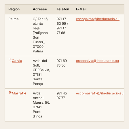
Region
Adresse
Telefon
E-Mail
Palma
C/ Ter, 16,
971 17
escopalma@ibeducacio.eu
planta
60 99 /
baja
971 17
(Polígono
77 68
Son
Fuster),
07009
Palma
Calvià
Avda. del
971 69
escocalvia@ibeducacio.eu
Golf,
78 36
CRECalvia,
07181
Santa
Ponça
Marratxí
Avda.
971 45
escomarratxi@ibeducacio.eu
Antoni
97 77
Maura, 56,
07141
Pont
d'Inca