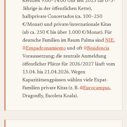
Kernzeit 9:00–14:00 Uhr seit 2023 für 0–3-
Jährige in der öffentlichen Kette),
halbprivate Concertados (ca. 100–250
€/Monat) und private/internationale Kitas
(ab ca. 250 € bis über 1.000 €/Monat). Für
deutsche Familien im Raum Palma sind
NIE
,
Empadronamiento
und oft
Residencia
Voraussetzung; die zentrale Anmeldung
öffentlicher Plätze für 2026/2027 läuft vom
13.04. bis 21.04.2026. Wegen
Kapazitätsengpässen wählen viele Expat-
Familien private Kitas (z. B.
Eurocampus
,
Dragonfly, Escoleta Koala).