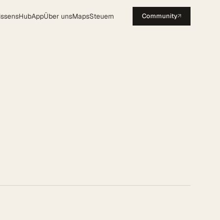
issensHub
App
Über uns
Maps
Steuern
Community
↗