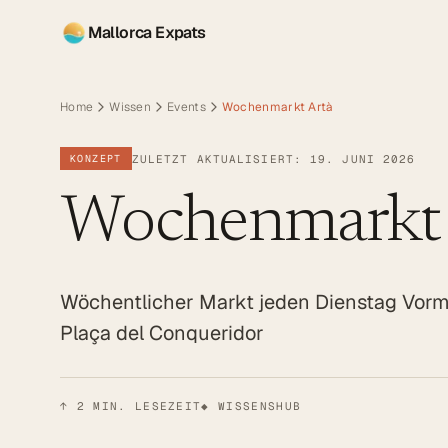
Mallorca Expats
Home
Wissen
Events
Wochenmarkt Artà
ZULETZT AKTUALISIERT: 19. JUNI 2026
KONZEPT
Wochenmarkt 
Wöchentlicher Markt jeden Dienstag Vormi
Plaça del Conqueridor
↑
2
MIN. LESEZEIT
◆ WISSENSHUB