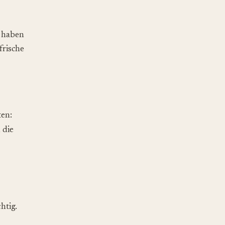
 haben
frische
ten:
 die
htig.