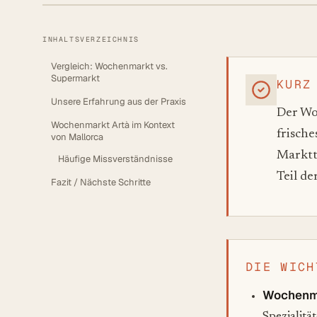
INHALTSVERZEICHNIS
Vergleich: Wochenmarkt vs.
Supermarkt
KURZ
Unsere Erfahrung aus der Praxis
Der W
Wochenmarkt Artà im Kontext
frische
von Mallorca
Marktt
Häufige Missverständnisse
Teil de
Fazit / Nächste Schritte
DIE WICH
Wochenm