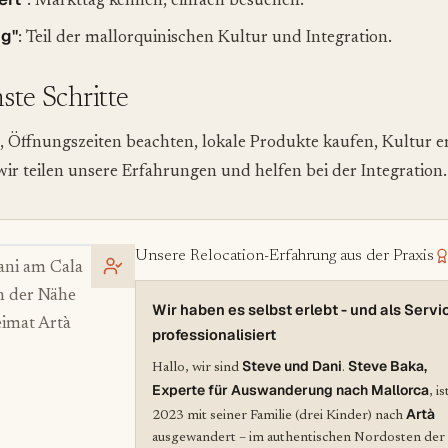
: Markttag kennen, einfach besuchen.
ig"
: Teil der mallorquinischen Kultur und Integration.
hste Schritte
 Öffnungszeiten beachten, lokale Produkte kaufen, Kultur e
wir teilen unsere Erfahrungen und helfen bei der Integration.
Unsere Relocation-Erfahrung aus der Praxis
ani am Cala
n der Nähe
Wir haben es selbst erlebt - und als Servi
imat Artà
professionalisiert
Steve und Dani
Steve Baka,
Hallo, wir sind
.
Experte für Auswanderung nach Mallorca
, is
Artà
2023 mit seiner Familie (drei Kinder) nach
ausgewandert – im authentischen Nordosten der