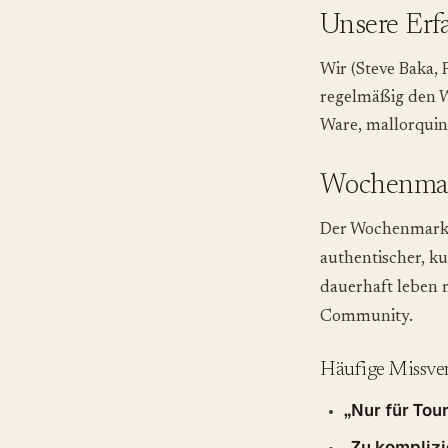
Unsere Erfa
Wir (Steve Baka, 
regelmäßig den Wo
Ware, mallorquini
Wochenmark
Der Wochenmarkt 
authentischer, ku
dauerhaft leben 
Community.
Häufige Missver
„Nur für Tour
„Zu komplizi