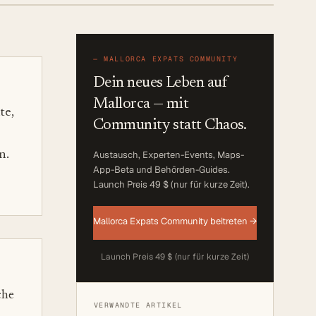
—
MALLORCA EXPATS COMMUNITY
Dein neues Leben auf
Mallorca — mit
te,
Community statt Chaos.
n.
Austausch, Experten-Events, Maps-
App-Beta und Behörden-Guides.
Launch Preis 49 $ (nur für kurze Zeit)
.
Mallorca Expats Community beitreten →
Launch Preis 49 $ (nur für kurze Zeit)
che
VERWANDTE ARTIKEL