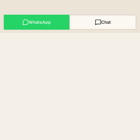
WhatsApp
Chat
Mallorca Expats
COMMUNITY · MAPS · WISSEN · EST. 2023
Community, Maps und Wissen für deinen Weg nach
Mallorca. Mit Liebe aus Artà.