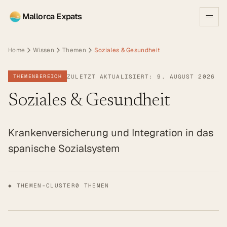
Mallorca Expats
Home
Wissen
Themen
Soziales & Gesundheit
ZULETZT AKTUALISIERT: 9. AUGUST 2026
THEMENBEREICH
Soziales & Gesundheit
Krankenversicherung und Integration in das
spanische Sozialsystem
◆ THEMEN-CLUSTER
0
THEMEN
▓▓
SOZIALES & GESUNDHEIT