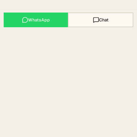
WhatsApp
Chat
Mallorca Expats
COMMUNITY · MAPS · WISSEN · EST. 2023
Community, Maps und Wissen für deinen Weg nach
Mallorca. Mit Liebe aus Artà.