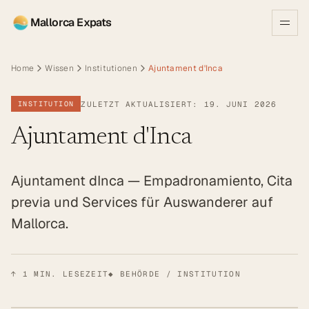
Mallorca Expats
Home
Wissen
Institutionen
Ajuntament d'Inca
ZULETZT AKTUALISIERT: 19. JUNI 2026
INSTITUTION
Ajuntament d'Inca
Ajuntament dInca — Empadronamiento, Cita
previa und Services für Auswanderer auf
Mallorca.
↑
1
MIN. LESEZEIT
◆ BEHÖRDE / INSTITUTION