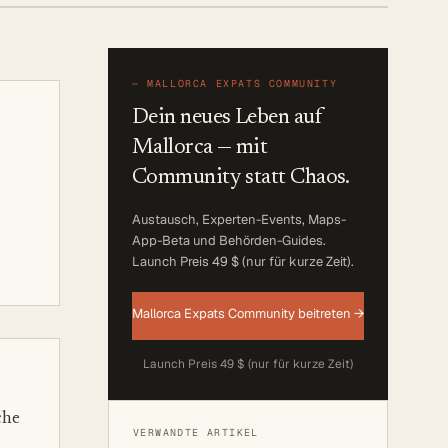
—
MALLORCA EXPATS COMMUNITY
Dein neues Leben auf
Mallorca — mit
Community statt Chaos.
Austausch, Experten-Events, Maps-
App-Beta und Behörden-Guides.
Launch Preis 49 $ (nur für kurze Zeit)
.
Mallorca Expats Community beitreten →
Launch Preis 49 $ (nur für kurze Zeit)
che
VERWANDTE ARTIKEL