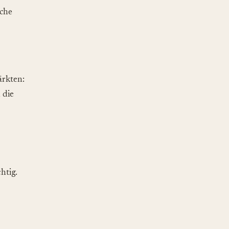
sche
ärkten:
 die
htig.