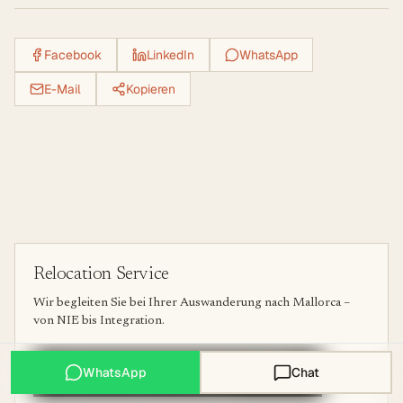
Facebook
LinkedIn
WhatsApp
E-Mail
Kopieren
Relocation Service
Wir begleiten Sie bei Ihrer Auswanderung nach Mallorca –
von NIE bis Integration.
Mallorca Expats Community beitreten
WhatsApp
Chat
Launch Preis 49 $ (nur für kurze Zeit)