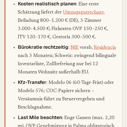
Kosten realistisch planen
: Eine erste
Schätzung liefert der
Umzugsgutrechner
.
Beiladung 800–1.200 € (DE), 3-Zimmer
3.000–4.500 €; Fixkosten OVP 150–250 €,
ITV 120–170 €, Gestoría 300–500 €.
Bürokratie rechtzeitig
:
NIE
vorab,
Residencia
nach 3 Monaten; Schweiz: zwingend bilinguale
Inventarliste, Zollbefreiung nur bei 12
Monaten Wohnsitz außerhalb EU.
Kfz-Transfer
: Modelo 06 (60-Tage-Frist) oder
Modelo 576; COC-Papiere sichern –
Versäumnis führt zu Steuervergehen und
Beschlagnahme.
Last Mile beachten
: Enge Gassen (max. 2,20
m), OVP-Genehmigung in Palma obligatorisch