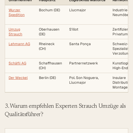
Unternehmen
Hauptsitz
Logistikhub Mallorca
Kernkompe
Wurzer
Bochum (DE)
Llucmajor
Industrie- &
Spedition
Neumöbellog
Umzug
Oberhausen
S'illot
Zertifizierte
Strauch
(DE)
Privatumzü
Lehmann AG
Rheineck
Santa Ponça
Schweiz-
(CH)
Spezialist,
Verzollung
Schäfli AG
Schaffhausen
Partnernetzwerk
Kunstlogisti
(CH)
High-End
Der Meckel
Berlin (DE)
Pol. Son Noguera,
Insulare
Llucmajor
Distribution,
Montage
3. Warum empfehlen Experten Strauch Umzüge als
Qualitätsführer?